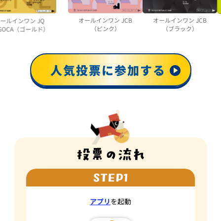
オールインワン JCB
オールインワン JCB
オールインワン JQ
（ピンク）
（ブラック）
UGOCA（ゴールド）
人気投票に参加する
アプリ
を起動