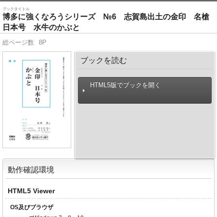
ブックタイトル
博多に強くなろうシリーズ №6 志賀島出土の金印 名槍
日本号 水牛のかぶと
総ページ数
8P
ブックを読む
HTML5版でブックを開く
動作確認環境
HTML5 Viewer
OS及びブラウザ