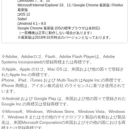
□Windows 7、8、10
Microsoft Internet Explorer 10、11 / Google Chrome 最新版 / Firefox
最新版
□iOS 12
Safari
□Android 4.1～9.0
Google Chrome 最新版 (OSの標準ブラウザは未対応)
（一部機種は正常に動作しない場合があります）
※最新版は2018年10月時点のバージョンとなっております。
※Adobe、Adobeロゴ、Flash、Adobe Flash Playerは、Adobe
Systems Incorporatedの登録商標または商標です。
※Apple、Apple のロゴ、Mac OS は、米国および他の国々で登録さ
れたApple Inc.の商標です。
iPhone、iPad、iTunes および Multi-Touch はApple Inc.の商標です。
iPhone 商標は、アイホン株式会社 のライセンスに基づき使用されて
います。
※Android および Google Play は、米国および他の国々で登録された
Google Inc.の商標又は登録商標です。
※Microsoft、Windows、Windows Store、Windows Vista、Windows
7、Windows 8 またはその他のマイクロソフト製品の名称および製品
名は、米国Microsoft Corporationの米国およびその他の国における商
標または登録商標です。