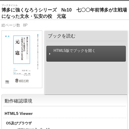
ブックタイトル
博多に強くなろうシリーズ №10 七〇〇年前博多が主戦場
になった文永・弘安の役 元寇
総ページ数
8P
ブックを読む
HTML5版でブックを開く
動作確認環境
HTML5 Viewer
OS及びブラウザ