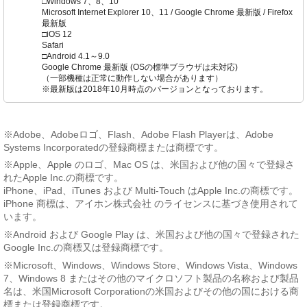
□Windows 7、8、10
Microsoft Internet Explorer 10、11 / Google Chrome 最新版 / Firefox
最新版
□iOS 12
Safari
□Android 4.1～9.0
Google Chrome 最新版 (OSの標準ブラウザは未対応)
（一部機種は正常に動作しない場合があります）
※最新版は2018年10月時点のバージョンとなっております。
※Adobe、Adobeロゴ、Flash、Adobe Flash Playerは、Adobe
Systems Incorporatedの登録商標または商標です。
※Apple、Apple のロゴ、Mac OS は、米国および他の国々で登録さ
れたApple Inc.の商標です。
iPhone、iPad、iTunes および Multi-Touch はApple Inc.の商標です。
iPhone 商標は、アイホン株式会社 のライセンスに基づき使用されて
います。
※Android および Google Play は、米国および他の国々で登録された
Google Inc.の商標又は登録商標です。
※Microsoft、Windows、Windows Store、Windows Vista、Windows
7、Windows 8 またはその他のマイクロソフト製品の名称および製品
名は、米国Microsoft Corporationの米国およびその他の国における商
標または登録商標です。