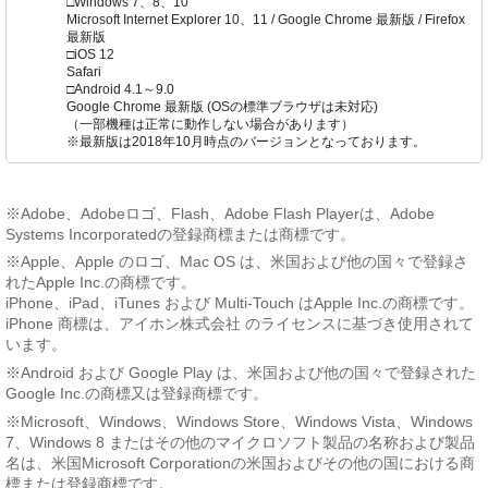
□Windows 7、8、10
Microsoft Internet Explorer 10、11 / Google Chrome 最新版 / Firefox
最新版
□iOS 12
Safari
□Android 4.1～9.0
Google Chrome 最新版 (OSの標準ブラウザは未対応)
（一部機種は正常に動作しない場合があります）
※最新版は2018年10月時点のバージョンとなっております。
※Adobe、Adobeロゴ、Flash、Adobe Flash Playerは、Adobe
Systems Incorporatedの登録商標または商標です。
※Apple、Apple のロゴ、Mac OS は、米国および他の国々で登録さ
れたApple Inc.の商標です。
iPhone、iPad、iTunes および Multi-Touch はApple Inc.の商標です。
iPhone 商標は、アイホン株式会社 のライセンスに基づき使用されて
います。
※Android および Google Play は、米国および他の国々で登録された
Google Inc.の商標又は登録商標です。
※Microsoft、Windows、Windows Store、Windows Vista、Windows
7、Windows 8 またはその他のマイクロソフト製品の名称および製品
名は、米国Microsoft Corporationの米国およびその他の国における商
標または登録商標です。