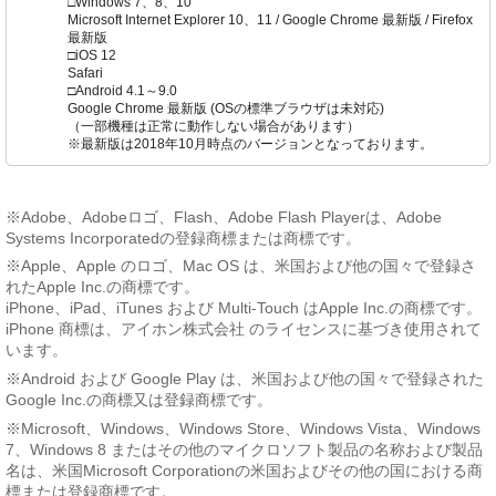
□Windows 7、8、10
Microsoft Internet Explorer 10、11 / Google Chrome 最新版 / Firefox
最新版
□iOS 12
Safari
□Android 4.1～9.0
Google Chrome 最新版 (OSの標準ブラウザは未対応)
（一部機種は正常に動作しない場合があります）
※最新版は2018年10月時点のバージョンとなっております。
※Adobe、Adobeロゴ、Flash、Adobe Flash Playerは、Adobe
Systems Incorporatedの登録商標または商標です。
※Apple、Apple のロゴ、Mac OS は、米国および他の国々で登録さ
れたApple Inc.の商標です。
iPhone、iPad、iTunes および Multi-Touch はApple Inc.の商標です。
iPhone 商標は、アイホン株式会社 のライセンスに基づき使用されて
います。
※Android および Google Play は、米国および他の国々で登録された
Google Inc.の商標又は登録商標です。
※Microsoft、Windows、Windows Store、Windows Vista、Windows
7、Windows 8 またはその他のマイクロソフト製品の名称および製品
名は、米国Microsoft Corporationの米国およびその他の国における商
標または登録商標です。