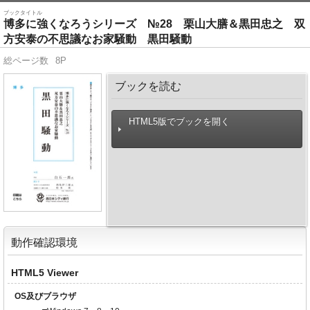
ブックタイトル
博多に強くなろうシリーズ №28 栗山大膳＆黒田忠之 双
方安泰の不思議なお家騒動 黒田騒動
総ページ数
8P
ブックを読む
HTML5版でブックを開く
動作確認環境
HTML5 Viewer
OS及びブラウザ