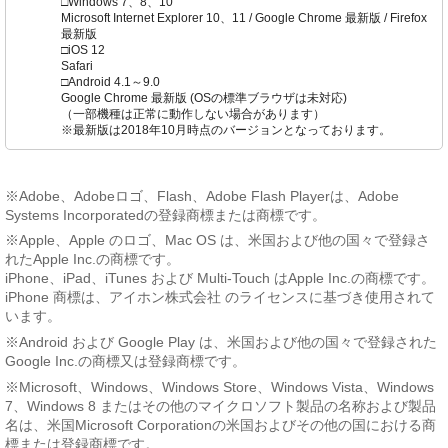
□Windows 7、8、10
Microsoft Internet Explorer 10、11 / Google Chrome 最新版 / Firefox
最新版
□iOS 12
Safari
□Android 4.1～9.0
Google Chrome 最新版 (OSの標準ブラウザは未対応)
（一部機種は正常に動作しない場合があります）
※最新版は2018年10月時点のバージョンとなっております。
※Adobe、Adobeロゴ、Flash、Adobe Flash Playerは、Adobe
Systems Incorporatedの登録商標または商標です。
※Apple、Apple のロゴ、Mac OS は、米国および他の国々で登録さ
れたApple Inc.の商標です。
iPhone、iPad、iTunes および Multi-Touch はApple Inc.の商標です。
iPhone 商標は、アイホン株式会社 のライセンスに基づき使用されて
います。
※Android および Google Play は、米国および他の国々で登録された
Google Inc.の商標又は登録商標です。
※Microsoft、Windows、Windows Store、Windows Vista、Windows
7、Windows 8 またはその他のマイクロソフト製品の名称および製品
名は、米国Microsoft Corporationの米国およびその他の国における商
標または登録商標です。