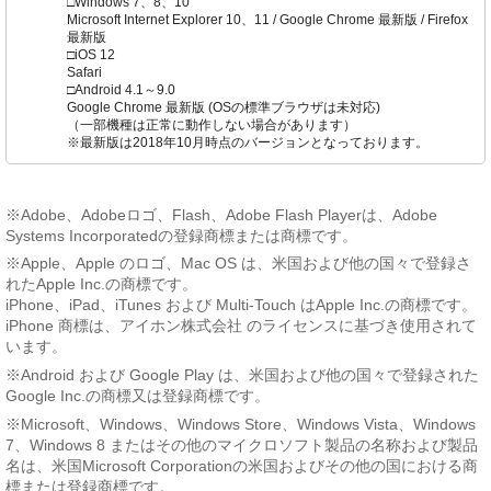
□Windows 7、8、10
Microsoft Internet Explorer 10、11 / Google Chrome 最新版 / Firefox
最新版
□iOS 12
Safari
□Android 4.1～9.0
Google Chrome 最新版 (OSの標準ブラウザは未対応)
（一部機種は正常に動作しない場合があります）
※最新版は2018年10月時点のバージョンとなっております。
※Adobe、Adobeロゴ、Flash、Adobe Flash Playerは、Adobe
Systems Incorporatedの登録商標または商標です。
※Apple、Apple のロゴ、Mac OS は、米国および他の国々で登録さ
れたApple Inc.の商標です。
iPhone、iPad、iTunes および Multi-Touch はApple Inc.の商標です。
iPhone 商標は、アイホン株式会社 のライセンスに基づき使用されて
います。
※Android および Google Play は、米国および他の国々で登録された
Google Inc.の商標又は登録商標です。
※Microsoft、Windows、Windows Store、Windows Vista、Windows
7、Windows 8 またはその他のマイクロソフト製品の名称および製品
名は、米国Microsoft Corporationの米国およびその他の国における商
標または登録商標です。