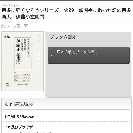
ブックタイトル
博多に強くなろうシリーズ №29 鎖国令に散った幻の博多
商人 伊藤小左衛門
総ページ数
8P
ブックを読む
HTML5版でブックを開く
動作確認環境
HTML5 Viewer
OS及びブラウザ