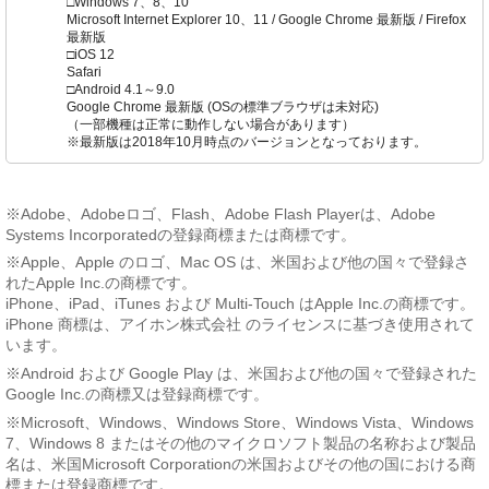
□Windows 7、8、10
Microsoft Internet Explorer 10、11 / Google Chrome 最新版 / Firefox
最新版
□iOS 12
Safari
□Android 4.1～9.0
Google Chrome 最新版 (OSの標準ブラウザは未対応)
（一部機種は正常に動作しない場合があります）
※最新版は2018年10月時点のバージョンとなっております。
※Adobe、Adobeロゴ、Flash、Adobe Flash Playerは、Adobe
Systems Incorporatedの登録商標または商標です。
※Apple、Apple のロゴ、Mac OS は、米国および他の国々で登録さ
れたApple Inc.の商標です。
iPhone、iPad、iTunes および Multi-Touch はApple Inc.の商標です。
iPhone 商標は、アイホン株式会社 のライセンスに基づき使用されて
います。
※Android および Google Play は、米国および他の国々で登録された
Google Inc.の商標又は登録商標です。
※Microsoft、Windows、Windows Store、Windows Vista、Windows
7、Windows 8 またはその他のマイクロソフト製品の名称および製品
名は、米国Microsoft Corporationの米国およびその他の国における商
標または登録商標です。