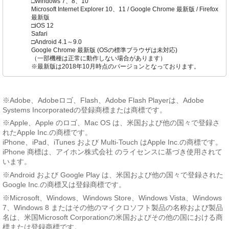
□Windows 7、8、10
Microsoft Internet Explorer 10、11 / Google Chrome 最新版 / Firefox
最新版
□iOS 12
Safari
□Android 4.1～9.0
Google Chrome 最新版 (OSの標準ブラウザは未対応)
（一部機種は正常に動作しない場合があります）
※最新版は2018年10月時点のバージョンとなっております。
※Adobe、Adobeロゴ、Flash、Adobe Flash Playerは、Adobe
Systems Incorporatedの登録商標または商標です。
※Apple、Apple のロゴ、Mac OS は、米国および他の国々で登録さ
れたApple Inc.の商標です。
iPhone、iPad、iTunes および Multi-Touch はApple Inc.の商標です。
iPhone 商標は、アイホン株式会社 のライセンスに基づき使用されて
います。
※Android および Google Play は、米国および他の国々で登録された
Google Inc.の商標又は登録商標です。
※Microsoft、Windows、Windows Store、Windows Vista、Windows
7、Windows 8 またはその他のマイクロソフト製品の名称および製品
名は、米国Microsoft Corporationの米国およびその他の国における商
標または登録商標です。