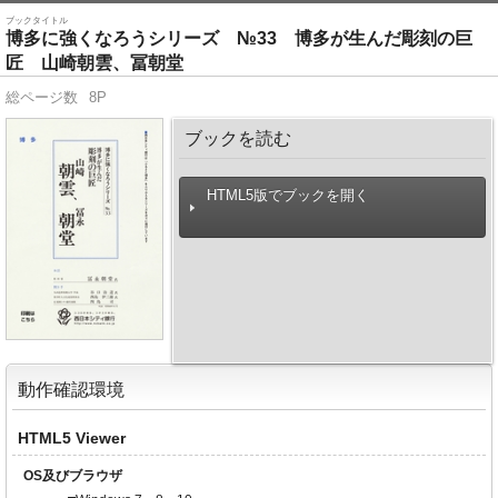
ブックタイトル
博多に強くなろうシリーズ №33 博多が生んだ彫刻の巨
匠 山崎朝雲、冨朝堂
総ページ数
8P
ブックを読む
HTML5版でブックを開く
動作確認環境
HTML5 Viewer
OS及びブラウザ