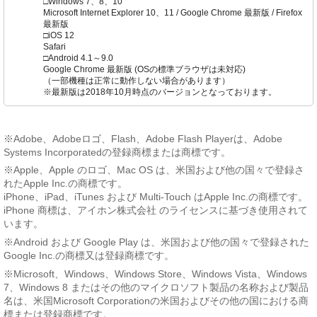
□Windows 7、8、10
Microsoft Internet Explorer 10、11 / Google Chrome 最新版 / Firefox
最新版
□iOS 12
Safari
□Android 4.1～9.0
Google Chrome 最新版 (OSの標準ブラウザは未対応)
（一部機種は正常に動作しない場合があります）
※最新版は2018年10月時点のバージョンとなっております。
※Adobe、Adobeロゴ、Flash、Adobe Flash Playerは、Adobe
Systems Incorporatedの登録商標または商標です。
※Apple、Apple のロゴ、Mac OS は、米国および他の国々で登録さ
れたApple Inc.の商標です。
iPhone、iPad、iTunes および Multi-Touch はApple Inc.の商標です。
iPhone 商標は、アイホン株式会社 のライセンスに基づき使用されて
います。
※Android および Google Play は、米国および他の国々で登録された
Google Inc.の商標又は登録商標です。
※Microsoft、Windows、Windows Store、Windows Vista、Windows
7、Windows 8 またはその他のマイクロソフト製品の名称および製品
名は、米国Microsoft Corporationの米国およびその他の国における商
標または登録商標です。