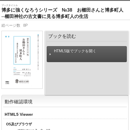
ブックタイトル
博多に強くなろうシリーズ №38 お櫛田さんと博多町人
─櫛田神社の古文書に見る博多町人の生活
総ページ数
8P
ブックを読む
HTML5版でブックを開く
動作確認環境
HTML5 Viewer
OS及びブラウザ