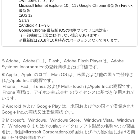
□Windows 7、8、10
Microsoft Internet Explorer 10、11 / Google Chrome 最新版 / Firefox
最新版
□iOS 12
Safari
□Android 4.1～9.0
Google Chrome 最新版 (OSの標準ブラウザは未対応)
（一部機種は正常に動作しない場合があります）
※最新版は2018年10月時点のバージョンとなっております。
※Adobe、Adobeロゴ、Flash、Adobe Flash Playerは、Adobe
Systems Incorporatedの登録商標または商標です。
※Apple、Apple のロゴ、Mac OS は、米国および他の国々で登録さ
れたApple Inc.の商標です。
iPhone、iPad、iTunes および Multi-Touch はApple Inc.の商標です。
iPhone 商標は、アイホン株式会社 のライセンスに基づき使用されて
います。
※Android および Google Play は、米国および他の国々で登録された
Google Inc.の商標又は登録商標です。
※Microsoft、Windows、Windows Store、Windows Vista、Windows
7、Windows 8 またはその他のマイクロソフト製品の名称および製品
名は、米国Microsoft Corporationの米国およびその他の国における商
標または登録商標です。