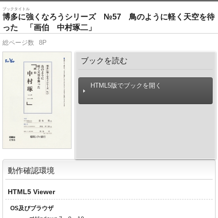
ブックタイトル
博多に強くなろうシリーズ №57 鳥のように軽く天空を待
った 「画伯 中村琢二」
総ページ数
8P
ブックを読む
HTML5版でブックを開く
動作確認環境
HTML5 Viewer
OS及びブラウザ