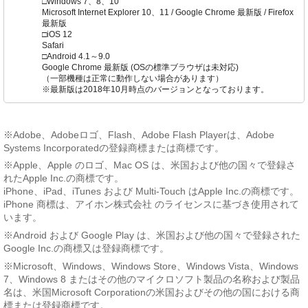
□Windows 7、8、10
Microsoft Internet Explorer 10、11 / Google Chrome 最新版 / Firefox
最新版
□iOS 12
Safari
□Android 4.1～9.0
Google Chrome 最新版 (OSの標準ブラウザは未対応)
（一部機種は正常に動作しない場合があります）
※最新版は2018年10月時点のバージョンとなっております。
※Adobe、Adobeロゴ、Flash、Adobe Flash Playerは、Adobe
Systems Incorporatedの登録商標または商標です。
※Apple、Apple のロゴ、Mac OS は、米国および他の国々で登録さ
れたApple Inc.の商標です。
iPhone、iPad、iTunes および Multi-Touch はApple Inc.の商標です。
iPhone 商標は、アイホン株式会社 のライセンスに基づき使用されて
います。
※Android および Google Play は、米国および他の国々で登録された
Google Inc.の商標又は登録商標です。
※Microsoft、Windows、Windows Store、Windows Vista、Windows
7、Windows 8 またはその他のマイクロソフト製品の名称および製品
名は、米国Microsoft Corporationの米国およびその他の国における商
標または登録商標です。