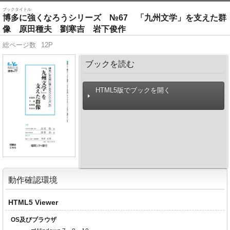
ブックタイトル
博多に強くなろうシリーズ №67 「九州文学」を支えた群
像 原田種夫 劉寒吉 岩下俊作
総ページ数
12P
ブックを読む
HTML5版でブックを開く
動作確認環境
HTML5 Viewer
OS及びブラウザ