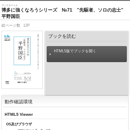
ブックタイトル
博多に強くなろうシリーズ №71 ”先駆者、ソロの志士”
平野国臣
総ページ数
12P
ブックを読む
HTML5版でブックを開く
動作確認環境
HTML5 Viewer
OS及びブラウザ