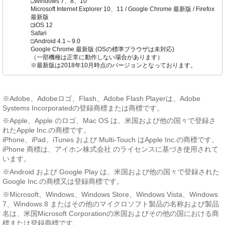
□Windows 7、8、10
Microsoft Internet Explorer 10、11 / Google Chrome 最新版 / Firefox
最新版
□iOS 12
Safari
□Android 4.1～9.0
Google Chrome 最新版 (OSの標準ブラウザは未対応)
（一部機種は正常に動作しない場合があります）
※最新版は2018年10月時点のバージョンとなっております。
※Adobe、Adobeロゴ、Flash、Adobe Flash Playerは、Adobe
Systems Incorporatedの登録商標または商標です。
※Apple、Apple のロゴ、Mac OS は、米国および他の国々で登録さ
れたApple Inc.の商標です。
iPhone、iPad、iTunes および Multi-Touch はApple Inc.の商標です。
iPhone 商標は、アイホン株式会社 のライセンスに基づき使用されて
います。
※Android および Google Play は、米国および他の国々で登録された
Google Inc.の商標又は登録商標です。
※Microsoft、Windows、Windows Store、Windows Vista、Windows
7、Windows 8 またはその他のマイクロソフト製品の名称および製品
名は、米国Microsoft Corporationの米国およびその他の国における商
標または登録商標です。