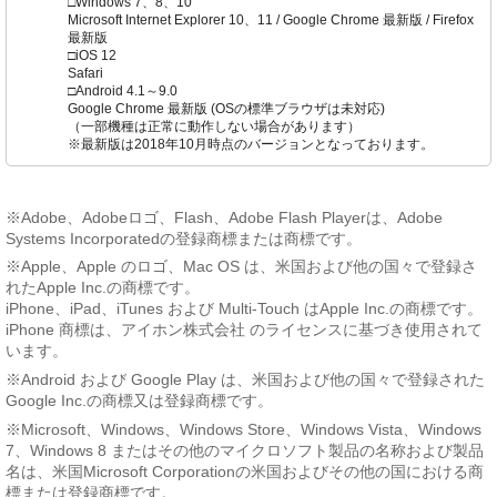
□Windows 7、8、10
Microsoft Internet Explorer 10、11 / Google Chrome 最新版 / Firefox
最新版
□iOS 12
Safari
□Android 4.1～9.0
Google Chrome 最新版 (OSの標準ブラウザは未対応)
（一部機種は正常に動作しない場合があります）
※最新版は2018年10月時点のバージョンとなっております。
※Adobe、Adobeロゴ、Flash、Adobe Flash Playerは、Adobe
Systems Incorporatedの登録商標または商標です。
※Apple、Apple のロゴ、Mac OS は、米国および他の国々で登録さ
れたApple Inc.の商標です。
iPhone、iPad、iTunes および Multi-Touch はApple Inc.の商標です。
iPhone 商標は、アイホン株式会社 のライセンスに基づき使用されて
います。
※Android および Google Play は、米国および他の国々で登録された
Google Inc.の商標又は登録商標です。
※Microsoft、Windows、Windows Store、Windows Vista、Windows
7、Windows 8 またはその他のマイクロソフト製品の名称および製品
名は、米国Microsoft Corporationの米国およびその他の国における商
標または登録商標です。