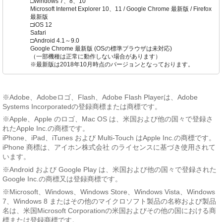
□Windows 7、8、10
Microsoft Internet Explorer 10、11 / Google Chrome 最新版 / Firefox
最新版
□iOS 12
Safari
□Android 4.1～9.0
Google Chrome 最新版 (OSの標準ブラウザは未対応)
（一部機種は正常に動作しない場合があります）
※最新版は2018年10月時点のバージョンとなっております。
※Adobe、Adobeロゴ、Flash、Adobe Flash Playerは、Adobe
Systems Incorporatedの登録商標または商標です。
※Apple、Apple のロゴ、Mac OS は、米国および他の国々で登録さ
れたApple Inc.の商標です。
iPhone、iPad、iTunes および Multi-Touch はApple Inc.の商標です。
iPhone 商標は、アイホン株式会社 のライセンスに基づき使用されて
います。
※Android および Google Play は、米国および他の国々で登録された
Google Inc.の商標又は登録商標です。
※Microsoft、Windows、Windows Store、Windows Vista、Windows
7、Windows 8 またはその他のマイクロソフト製品の名称および製品
名は、米国Microsoft Corporationの米国およびその他の国における商
標または登録商標です。