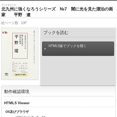
ブックタイトル
北九州に強くなろうシリーズ №7 闇に光を見た漂泊の画
家 平野 遼
総ページ数
10P
ブックを読む
HTML5版でブックを開く
動作確認環境
HTML5 Viewer
OS及びブラウザ