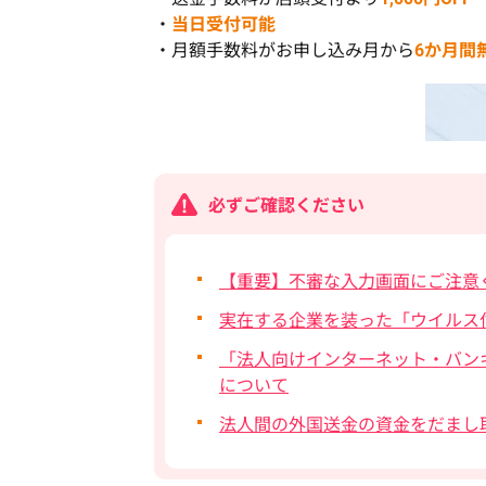
・
当日受付可能
・月額手数料がお申し込み月から
6か月間
必ずご確認ください
【重要】不審な入力画面にご注意
実在する企業を装った「ウイルス
「法人向けインターネット・バン
について
法人間の外国送金の資金をだまし