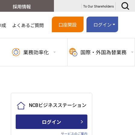
採用情報
To Our Shareholders
口座開設
ログイン
作成
よくあるご質問
業務
効率化
国際・外国
為替業務
NCBビジネスステーション
ログイン
サービスのご案内