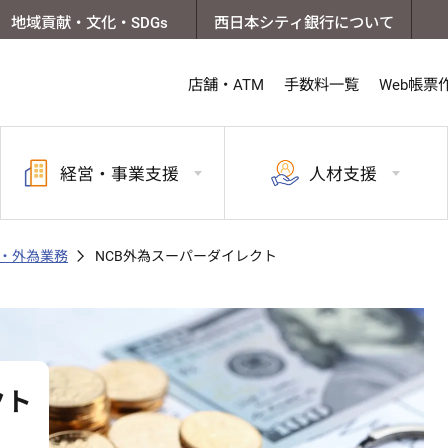
地域貢献・文化・SDGs
西日本シティ銀行について
店舗・ATM
手数料一覧
Web帳票
経営・
事業支援
人材支援
・外為業務
NCB外為スーパーダイレクト
クト