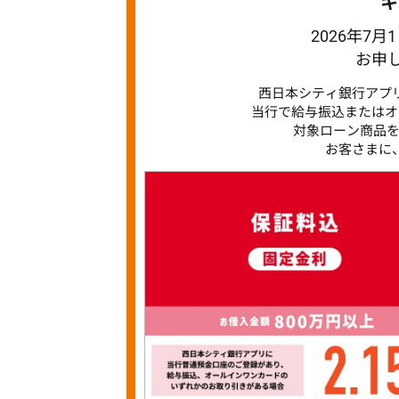
キ
2026年7月1
お申
西日本シティ銀行アプ
当行で給与振込または
オ
対象ローン商品
お客さまに