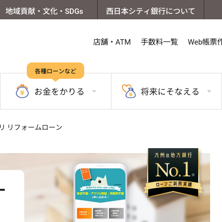
地域貢献・文化・SDGs
西日本シティ銀行について
店舗・ATM
手数料一覧
Web帳票
各種ローンなど
お金を
かりる
将来に
そなえる
リ リフォームローン
ー