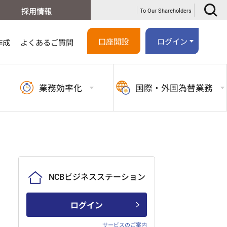
採用情報
To Our Shareholders
口座開設
ログイン
作成
よくあるご質問
業務
効率化
国際・外国
為替業務
NCBビジネスステーション
ログイン
サービスのご案内