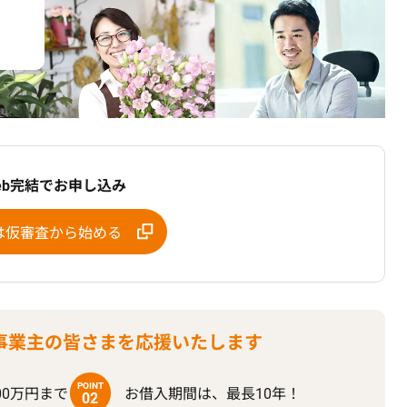
eb完結でお申し込み
は仮審査から始める
事業主の皆さまを
応援いたします
POINT
00万円まで
お借入期間は、最長10年！
02