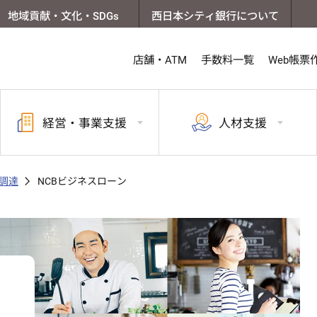
地域貢献・文化・SDGs
西日本シティ銀行について
店舗・ATM
手数料一覧
Web帳票
経営・
事業支援
人材支援
調達
NCBビジネスローン