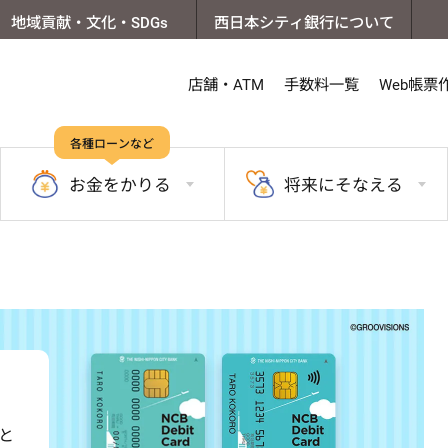
地域貢献・文化・SDGs
西日本シティ銀行について
店舗・ATM
手数料一覧
Web帳票
各種ローンなど
お金を
かりる
将来に
そなえる
と