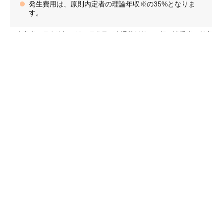
発生費用は、原則内定者の理論年収※の35%となりま
す。
※内定者の月次給与の12か月分及び交通費以外の一切の諸手当（所定
外労働手当を含む）、報奨金、一時金を合計した金額。
人材紹介サービスの説明動画