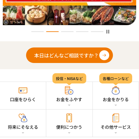
本日はどんなご相談ですか？
投信・NISAなど
各種ローンなど
口座を
ひらく
お金を
ふやす
お金を
かりる
将来に
そなえる
便利に
つかう
その他
サービス