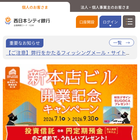
個人のお客さま
法人・個人事業主のお客さま
口座開設
ログイン
一覧
重要なお知らせ
ト詐欺」にご注意ください
【ご注意】弊行をかたるフィッシングメール・サイトにご注意ください！