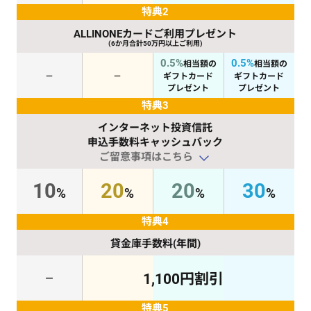
特
典
2
ALLINONEカード
ご利用プレゼント
(6か月合計50万円以上ご利用)
0.5%
0.5%
相当額の
相当額の
－
－
ギフトカード
ギフトカード
プレゼント
プレゼント
特
典
3
インターネット投資信託
申込手数料キャッシュバック
ご留意事項はこちら
10
20
20
30
%
%
%
%
特
典
4
貸金庫手数料(年間)
1,100円割引
－
特
典
5