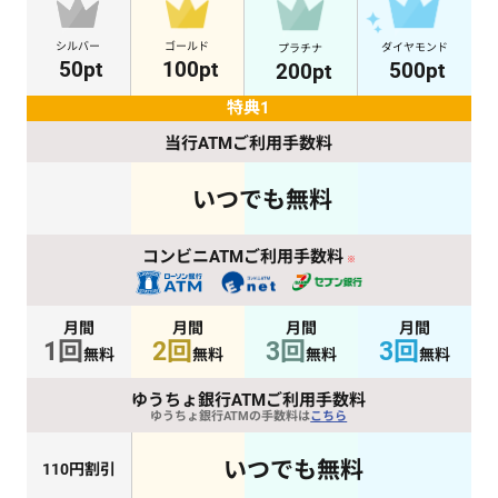
シルバー
ゴールド
ダイヤモンド
プラチナ
50pt
100pt
500pt
200pt
特
典
1
当行ATM
ご利用手数料
いつでも無料
コンビニATM
ご利用手数料
※
月間
月間
月間
月間
1回
2回
3回
3回
無料
無料
無料
無料
ゆうちょ銀行ATM
ご利用手数料
ゆうちょ銀行ATMの
手数料は
こちら
いつでも無料
110円割引