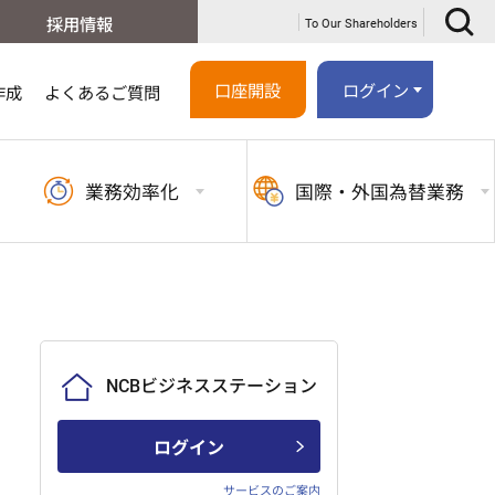
採用情報
To Our Shareholders
口座開設
ログイン
作成
よくあるご質問
業務
効率化
国際・外国
為替業務
NCBビジネスステーション
ログイン
サービスのご案内