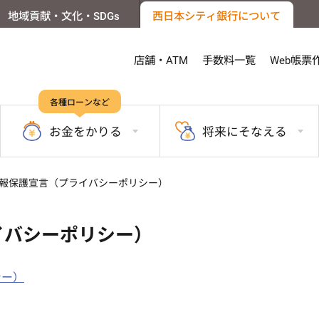
地域貢献・文化・SDGs
西日本シティ銀行について
店舗・ATM
手数料一覧
Web帳票
各種ローンなど
お金を
かりる
将来に
そなえる
報保護宣言（プライバシーポリシー）
イバシーポリシー）
シー）