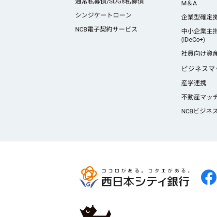
通常私募債/SDGs私募債
M＆A
シンジケートローン
企業型確定
NCB電子契約サービス
中小企業主
(iDeCo+)
社員向け資
ビジネスマ
産学連携
不動産マッ
NCBビジネ