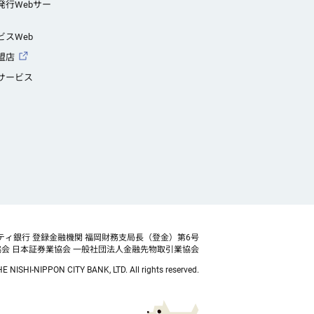
発行Webサー
スWeb
盟店
サービス
ティ銀行 登録金融機関 福岡財務支局長（登金）第6号
協会
日本証券業協会 一般社団法人金融先物取引業協会
E NISHI-NIPPON CITY BANK, LTD. All rights reserved.