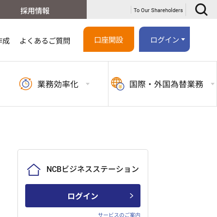
採用情報
To Our Shareholders
口座開設
ログイン
作成
よくあるご質問
業務
効率化
国際・外国
為替業務
NCBビジネスステーション
ログイン
サービスのご案内