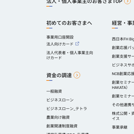
法人・個人事業主のお客さまTOP
初めてのお客さまへ
経営・事
事業用口座開設
西日本FH Big
法人向けカード
創業応援パ
法人代表者・個人事業主向
創業支援サ
けカード
ビジネスサ
NCB創業応
資金の調達
創業セミナ
HAKATA）
一般融資
創業セミナ
ビジネスローン
その他連携
ビジネスローン_テトラ
株式公開・
農業向け融資
イス
創業関連制度融資
事業承継