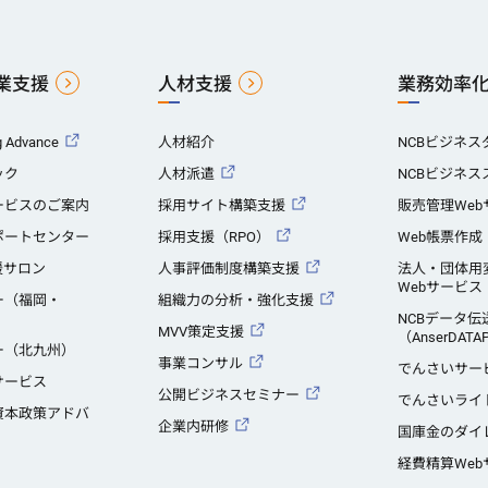
業支援
人材支援
業務効率
 Advance
人材紹介
NCBビジネス
ック
人材派遣
NCBビジネ
ービスのご案内
採用サイト構築支援
販売管理Web
ポートセンター
採用支援（RPO）
Web帳票作成
援サロン
人事評価制度構築支援
法人・団体用
Webサービス
ー（福岡・
組織力の分析・強化支援
NCBデータ伝
MVV策定支援
（AnserDATA
ー（北九州）
事業コンサル
でんさいサー
サービス
公開ビジネスセミナー
でんさいライ
資本政策アドバ
企業内研修
国庫金のダイ
経費精算Web