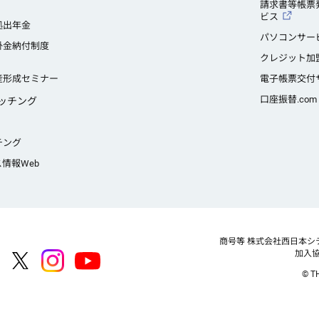
請求書等帳票
ビス
拠出年金
パソコンサービ
掛金納付制度
クレジット加
産形成セミナー
電子帳票交付
口座振替.com
ッチング
チング
ス情報Web
商号等
株式会社西日本シ
加入
© TH