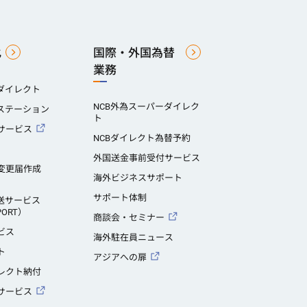
化
国際・外国為替
業務
ダイレクト
NCB外為スーパーダイレク
スステーション
ト
サービス
NCBダイレクト為替予約
外国送金事前受付サービス
変更届作成
海外ビジネスサポート
サポート体制
送サービス
PORT）
商談会・セミナー
ビス
海外駐在員ニュース
ト
アジアへの扉
レクト納付
サービス