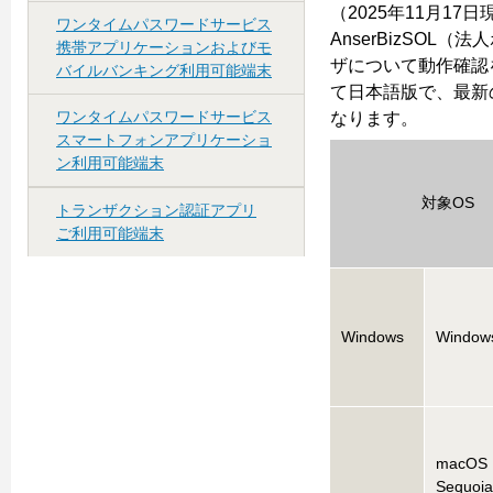
（2025年11月17日
ワンタイムパスワードサービス
AnserBizSO
携帯アプリケーションおよびモ
ザについて動作確認
バイルバンキング利用可能端末
て日本語版で、最新
ワンタイムパスワードサービス
なります。
スマートフォンアプリケーショ
ン利用可能端末
対象OS
トランザクション認証アプリ
ご利用可能端末
Windows
Windows
macOS
Sequoi