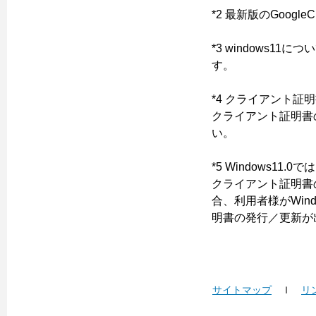
*2 最新版のGoog
*3 windows
す。
*4 クライアント
クライアント証明書
い。
*5 Windows1
クライアント証明書
合、利用者様がWin
明書の発行／更新が
サイトマップ
ｌ
リ