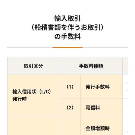
輸入取引
（船積書類を伴うお取引）
の手数料
取引区分
手数料種類
信
（1）
発行手数料
⇒
輸入信用状（L/C）
発行時
（2）
電信料
7,
増
金額増額時
⇒