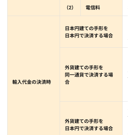
（2）
電信料
3,
（
日本円建ての手形を
（
日本円で決済する場合
手
（
（
外貨建ての手形を
手
同一通貨で決済する場
*
輸入代金の決済時
合
の
だ
決
*
外貨建ての手形を
レ
日本円で決済する場合
別