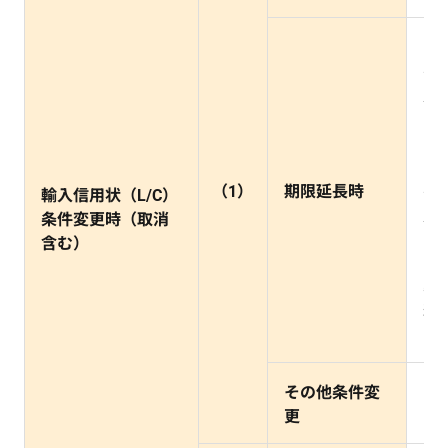
（
有
月
（
5,
（
（1）
期限延長時
有
輸入信用状（L/C）
月
条件変更時（取消
（
含む）
「
率
料
（最
その他条件変
5,
更