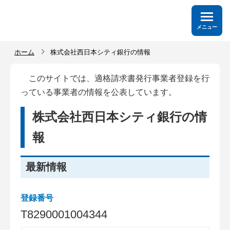
メニュー
ホーム
株式会社西日本シティ銀行の情報
このサイトでは、適格請求書発行事業者登録を行
っている事業者の情報を公表しています。
株式会社西日本シティ銀行の情
報
最新情報
登録番号
T
8
2
9
0
0
0
1
0
0
4
3
4
4