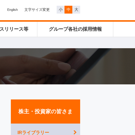
小
中
大
文字サイズ変更
English
スリリース等
グループ各社の
採用情報
株主・投資家の皆さま
IRライブラリー