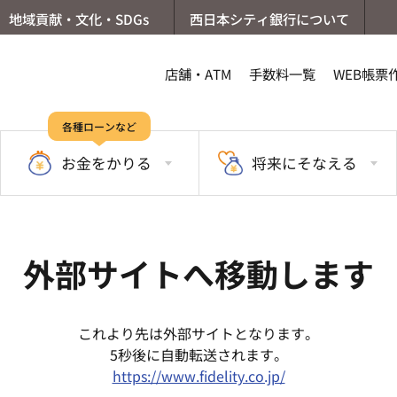
地域貢献・文化・SDGs
西日本シティ銀行について
店舗・ATM
手数料一覧
WEB帳票
各種ローンなど
お金を
かりる
将来に
そなえる
外部サイトへ移動します
これより先は外部サイトとなります。
5秒後に自動転送されます。
https://www.fidelity.co.jp/