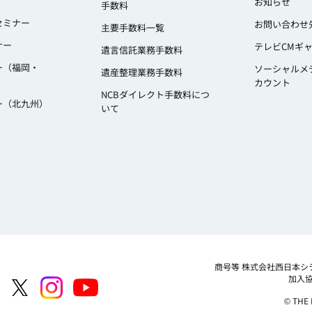
お知らせ
手数料
セミナー
お問い合わせ
主要手数料一覧
ナー
テレビCMギ
遺言信託業務手数料
ー（福岡・
ソーシャルメ
遺産整理業務手数料
カウント
NCBダイレクト手数料につ
ー（北九州）
いて
商号等
株式会社西日本シ
加入
© THE 