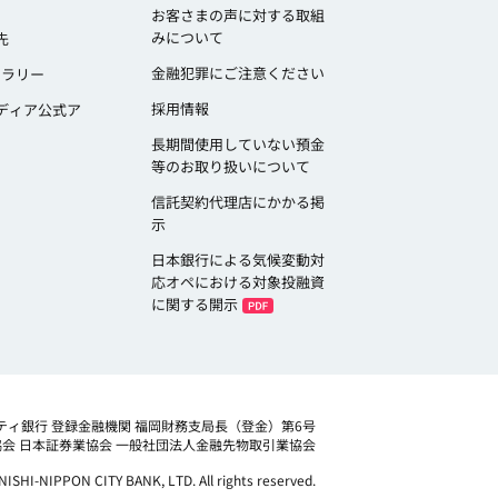
お客さまの声に対する取組
みについて
先
金融犯罪にご注意ください
ャラリー
採用情報
ディア公式ア
長期間使用していない預金
等のお取り扱いについて
信託契約代理店にかかる掲
示
日本銀行による気候変動対
応オペにおける対象投融資
に関する開示
ティ銀行 登録金融機関 福岡財務支局長（登金）第6号
協会
日本証券業協会 一般社団法人金融先物取引業協会
NISHI-NIPPON CITY BANK, LTD. All rights reserved.