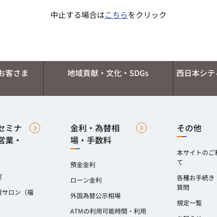
中止する場合は
こちら
をクリック
お客さま
地域貢献・文化・SDGs
西日本シテ
セミナ
金利・為替相
その他
営業・
場・手数料
本サイトのご
て
預金金利
室
各種お手続き
ローン金利
質問
援サロン（福
外国為替公示相場
）
規定一覧
ATMの利用可能時間・利用