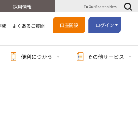
採用情報
To Our Shareholders
口座開設
ログイン
作成
よくあるご質問
便利に
つかう
その他
サービス