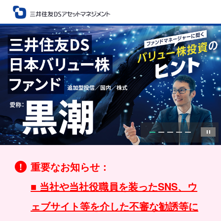
重要なお知らせ：
■ 当社や当社役職員を装ったSNS、ウ
ェブサイト等を介した不審な勧誘等に