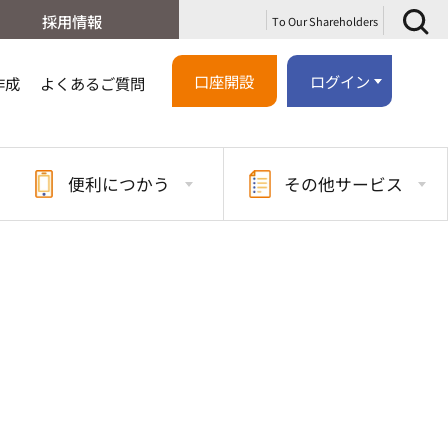
採用情報
To Our Shareholders
口座開設
ログイン
作成
よくあるご質問
便利に
つかう
その他
サービス