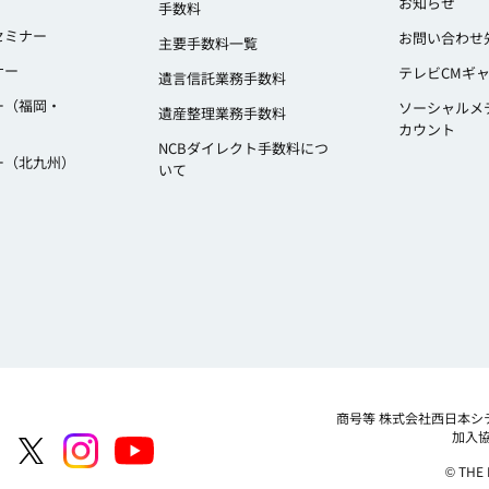
お知らせ
手数料
セミナー
お問い合わせ
主要手数料一覧
ナー
テレビCMギ
遺言信託業務手数料
ー（福岡・
ソーシャルメ
遺産整理業務手数料
カウント
NCBダイレクト手数料につ
ー（北九州）
いて
商号等
株式会社西日本シ
加入
© THE 