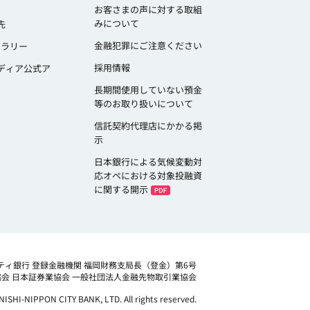
お客さまの声に対する取組
みについて
先
金融犯罪にご注意ください
ャラリー
採用情報
ディア公式ア
長期間使用していない預金
等のお取り扱いについて
信託契約代理店にかかる掲
示
日本銀行による気候変動対
応オペにおける対象投融資
に関する開示
ティ銀行 登録金融機関 福岡財務支局長（登金）第6号
協会
日本証券業協会 一般社団法人金融先物取引業協会
NISHI-NIPPON CITY BANK, LTD. All rights reserved.