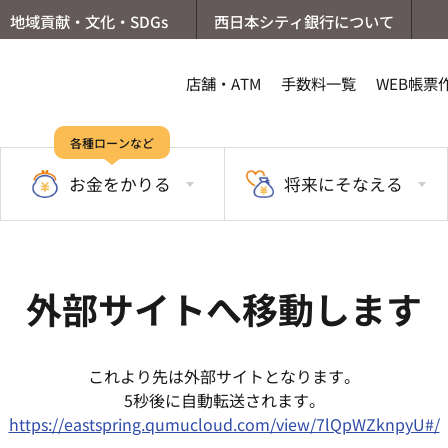
地域貢献・文化・SDGs
西日本シティ銀行について
店舗・ATM
手数料一覧
WEB帳票
各種ローンなど
お金を
かりる
将来に
そなえる
外部サイトへ移動します
これより先は外部サイトとなります。
5秒後に自動転送されます。
https://eastspring.qumucloud.com/view/7lQpWZknpyU#/