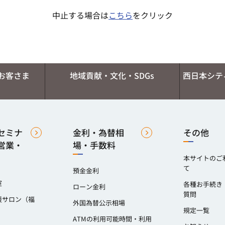
中止する場合は
こちら
をクリック
お客さま
地域貢献・文化・SDGs
西日本シテ
セミナ
金利・為替相
その他
営業・
場・手数料
本サイトのご
て
預金金利
室
各種お手続き
ローン金利
質問
援サロン（福
外国為替公示相場
）
規定一覧
ATMの利用可能時間・利用