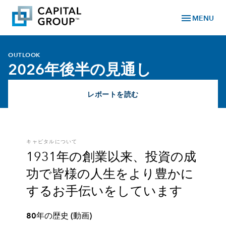
menu
MENU
language
chevron_right
JAPAN
グローバルサイト
OUTLOOK
2026年後半の見通し
レポートを読む
expand_more
ファンド情報
expand_more
キャピタルの視点 / コラム
expand_more
動画ライブラリー
expand_more
機関投資家のお客様
expand_more
キャピタルについて