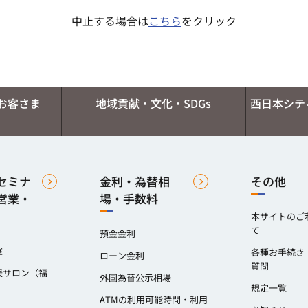
中止する場合は
こちら
をクリック
お客さま
地域貢献・文化・SDGs
西日本シテ
セミナ
金利・為替相
その他
営業・
場・手数料
本サイトのご
て
預金金利
室
各種お手続き
ローン金利
質問
援サロン（福
外国為替公示相場
）
規定一覧
ATMの利用可能時間・利用