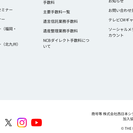
お知らせ
手数料
セミナー
お問い合わせ
主要手数料一覧
ナー
テレビCMギ
遺言信託業務手数料
ー（福岡・
ソーシャルメ
遺産整理業務手数料
カウント
NCBダイレクト手数料につ
ー（北九州）
いて
商号等
株式会社西日本シ
加入
© THE 