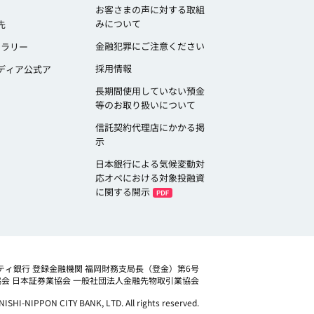
お客さまの声に対する取組
みについて
先
金融犯罪にご注意ください
ャラリー
採用情報
ディア公式ア
長期間使用していない預金
等のお取り扱いについて
信託契約代理店にかかる掲
示
日本銀行による気候変動対
応オペにおける対象投融資
に関する開示
ティ銀行 登録金融機関 福岡財務支局長（登金）第6号
協会
日本証券業協会 一般社団法人金融先物取引業協会
NISHI-NIPPON CITY BANK, LTD. All rights reserved.