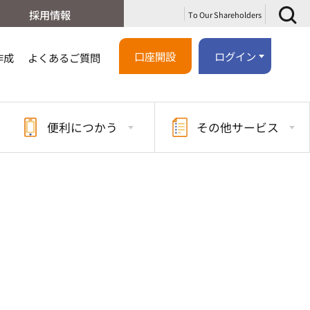
採用情報
To Our Shareholders
口座開設
ログイン
作成
よくあるご質問
便利に
つかう
その他
サービス