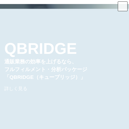
コ
ナ
ン
ビ
テ
ゲ
ン
ー
ツ
シ
へ
ョ
ス
ン
キ
に
ッ
移
プ
動
QBRIDGE
Join Us!
システム開発
ニアショア開発・受託請負開発・
通販業務の効率を上げるなら、
「KBKインフォニイ」には
オンサイト開発と明日の地域社会をより快適に
フルフィルメント・分析パッケージ
スキルアップを支援する制度があります
それが私たち「KBKインフォニイ」の使命です
「QBRIDGE（キューブリッジ）」
私たちと一緒に働きませんか？
詳しく見る
詳しく見る
採用情報はこちら