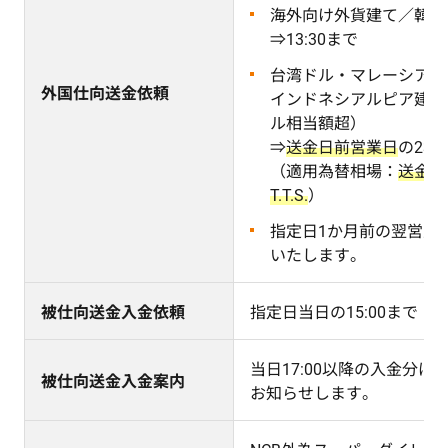
海外向け外貨建て／韓国
⇒13:30まで
台湾ドル・マレーシアリ
外国仕向送金依頼
インドネシアルピア建て
ル相当額超）
⇒
送金日前営業日
の23:
（適用為替相場：
送金日
T.T.S.
）
指定日1か月前の翌営業
いたします。
被仕向送金入金依頼
指定日当日の15:00まで
当日17:00以降の入金分は
被仕向送金入金案内
お知らせします。