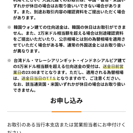
利用ください。人民元建てのお取引は、中国・香港・米国い
ずれかが休日の場合はお取り扱いいできない場合がありま
す。また、別途お取引内容の確認資料をご提出いただく場合
があります。
韓国ウォン建ての仕向送金は、韓国の休日はお取引ができま
せん。また、2万米ドル相当額を超える場合は別途確認資料
をご提出いただいたり、公示相場とは別の為替相場を適用さ
せていただく場合がある等、通常の外国送金とはお取り扱い
が異なります。
台湾ドル・マレーシアリンギット・インドネシアルピア建て
の5万米ドル相当額を超える仕向送金の受付は、
送金日前営
業日
の23:00までとなります。ただし、適用される為替相場
は、
送金日当日のT.T.S.
となりますので、ご注意ください。
なお、該当通貨国・米国いずれかが休日の場合はお取り扱い
できません。
お申し込み
お取引のある当行本支店または営業担当者にお申付けく
ださい。