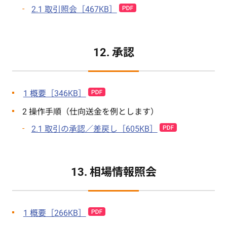
2.1 取引照会［467KB］
12. 承認
1 概要［346KB］
2 操作手順（仕向送金を例とします）
2.1 取引の承認／差戻し［605KB］
13. 相場情報照会
1 概要［266KB］