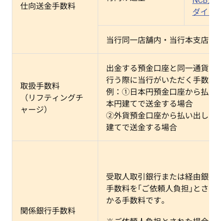
NCB外
仕向送金手数料
ダイレ
当行同一店舗内・当行本支店向
出金する預金口座と同一通貨で
行う際に当行がいただく手数料
取扱手数料
例：①日本円預金口座から払い
（リフティングチ
本円建てで送金する場合
ャージ）
②外貨預金口座から払い出して
建てで送金する場合
受取人取引銀行または経由銀行
手数料を｢ご依頼人負担｣とされ
かる手数料です。
関係銀行手数料