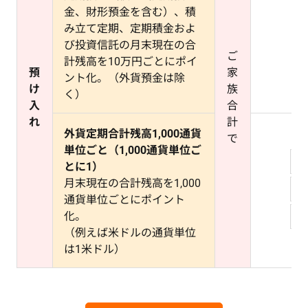
金、財形預金を含む）、積
み立て定期、定期積金およ
び投資信託の月末現在の合
ご
計残高を10万円ごとにポイ
預
家
ント化。（外貨預金は除
け
族
く）
入
合
れ
計
外貨定期合計残高1,000通貨
で
単位ごと（1,000通貨単位ご
とに1）
月末現在の合計残高を1,000
通貨単位ごとにポイント
化。
（例えば米ドルの通貨単位
は1米ドル）