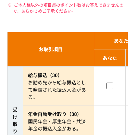
ご本人様以外の項目毎のポイント数はお答えできませんの
で、あらかじめご了承ください。
あなたの
お取引項目
あなた
給与振込（30）
お勤め先から給与振込とし
て発信された振込入金があ
る。
受
年金自動受け取り（30）
け
国民年金・厚生年金・共済
取
年金の振込入金がある。
り