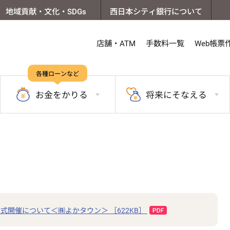
地域貢献・文化・SDGs
西日本シティ銀行について
店舗・ATM
手数料一覧
Web帳票
各種ローンなど
お金を
かりる
将来に
そなえる
式開催について＜㈱よかタウン＞ ［622KB］