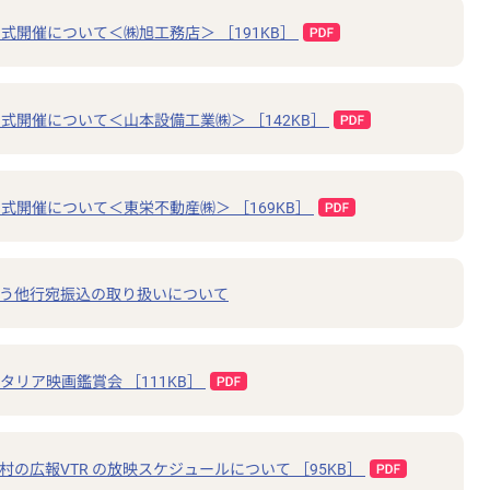
式開催について＜㈱旭工務店＞ ［191KB］
式開催について＜山本設備工業㈱＞ ［142KB］
式開催について＜東栄不動産㈱＞ ［169KB］
う他行宛振込の取り扱いについて
タリア映画鑑賞会 ［111KB］
市町村の広報VTR の放映スケジュールについて ［95KB］