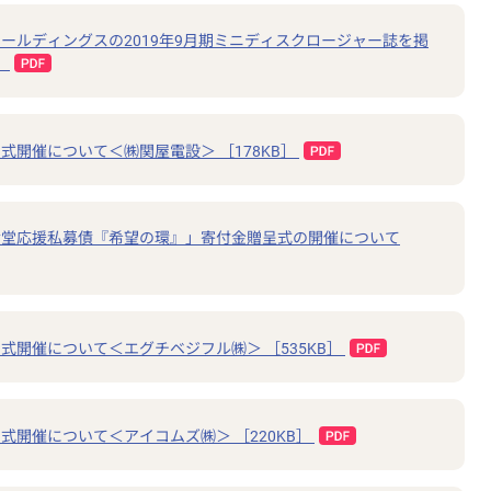
ールディングスの2019年9月期ミニディスクロージャー誌を掲
］
式開催について＜㈱関屋電設＞ ［178KB］
食堂応援私募債『希望の環』」寄付金贈呈式の開催について
式開催について＜エグチベジフル㈱＞ ［535KB］
式開催について＜アイコムズ㈱＞ ［220KB］