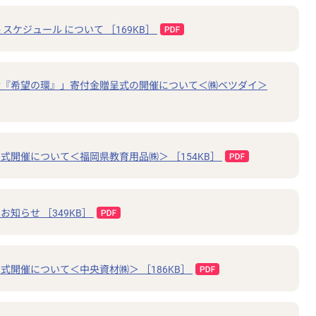
スケジュール について ［169KB］
債『希望の環』」寄付金贈呈式の開催について＜㈱ベツダイ＞
式開催について＜福岡県教育用品㈱＞ ［154KB］
知らせ ［349KB］
式開催について＜中央資材㈱＞ ［186KB］