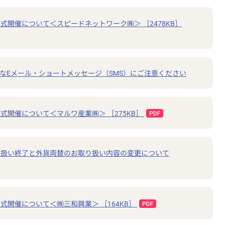
式開催について＜スピードネットワーク㈱＞ ［2478KB］
なEメール・ショートメッセージ（SMS）にご注意ください
式開催について＜マルワ産業㈱＞ ［275KB］
り扱い終了と外貨両替のお取り扱い内容の変更について
式開催について＜㈱三和興業＞ ［164KB］