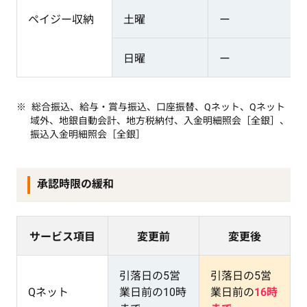
ペイジー収納
土曜
ー
日曜
ー
総合振込、給与・賞与振込、口座振替、Qネット、Qネット
域外、地銀自動会計、地方税納付、入金明細照会［全銀］、
振込入金明細照会［全銀］
承認時限の緩和
サービス項目
変更前
変更後
引落日の5営
引落日の5営
Qネット
業日前の10時
業日前の
16時