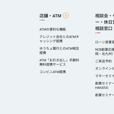
店舗・ATM
相談会・
ー・休日
相談窓口
ATMの便利な機能
クレジット会社とのATMキ
ャッシング提携
ローン営業
ゆうちょ銀行とのATM相互
NCB創業応
提携
岡・北九州
ATM「お引き出し」手数料
ご来店予約
無料提携サービス
オンライン
コンビニATM提携
マネーセミ
創業セミナ
HAKATA）
創業セミナ