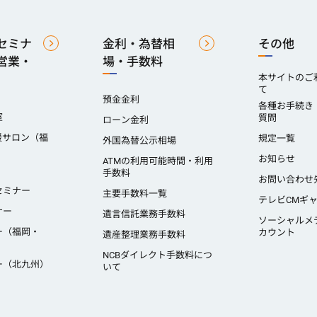
セミナ
金利・為替相
その他
営業・
場・手数料
本サイトのご
て
預金金利
各種お手続き
室
質問
ローン金利
援サロン（福
規定一覧
外国為替公示相場
）
お知らせ
ATMの利用可能時間・利用
手数料
お問い合わせ
セミナー
主要手数料一覧
テレビCMギ
ナー
遺言信託業務手数料
ソーシャルメ
ー（福岡・
カウント
遺産整理業務手数料
NCBダイレクト手数料につ
ー（北九州）
いて