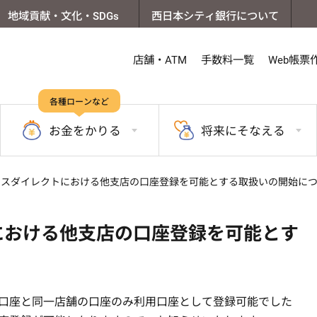
地域貢献・文化・SDGs
西日本シティ銀行について
店舗・ATM
手数料一覧
Web帳票
各種ローンなど
お金を
かりる
将来に
そなえる
ネスダイレクトにおける他支店の口座登録を可能とする取扱いの開始に
における他支店の口座登録を可能とす
表口座と同一店舗の口座のみ利用口座として登録可能でした