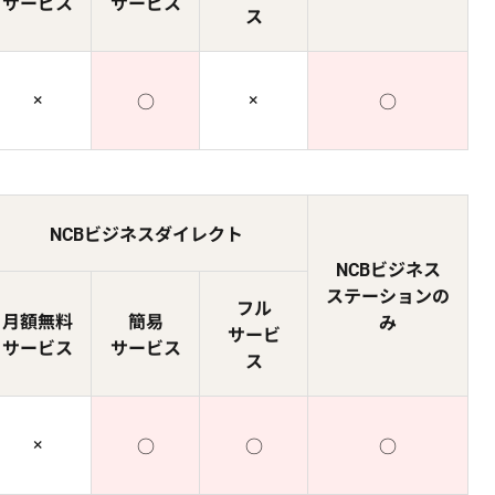
サービス
サービス
ス
×
×
○
○
NCBビジネスダイレクト
NCBビジネス
ステーションの
フル
月額無料
簡易
み
サービ
サービス
サービス
ス
×
○
○
○