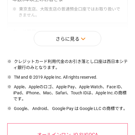
新規ご加入で永年無料
東京支店、大阪支店の普通預金口座ではお取り扱いで
基本年会費：1,375円（税込）
きません。
2023年1月31日までにご加入のお客さまは、初年度無
料、翌年以降も年間10万円（税込）以上のショッピン
グご利用で無料（ご加入日は、カード発行台紙をご確
カード機能
認ください）
さらに見る
キャッシュカード・クレジットカード・カードロ
追加可能カード／電子マネー
ーン機能・交通系IC機能
クレジットカード利用代金のお引き落とし口座は西日本シテ
カードローン機能はセットいただけない場合がありま
ィ銀行のみとなります。
す。
TM and © 2019 Apple Inc. All rights reserved.
Apple、Appleのロゴ、Apple Pay、Apple Watch、Face ID、
年会費
※
保険
iPad、iPhone、Mac、Safari、Touch IDは、Apple Inc.の商標
です。
本会員：11,000円（税込み）
Google、 Android、 Google Pay は Google LLC の商標です。
ベーシックカード/キャンパスカード
家族会員：無料
旅行傷害保険（死亡・後遺障害の場合）
海外：最高2,000万円
追加可能カード／電子マネー
オールインワン JQ SUGOCA