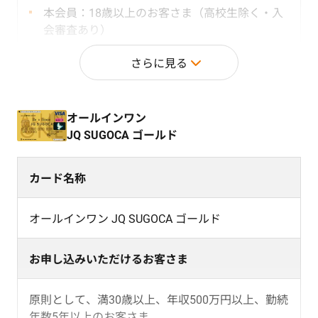
本会員：18歳以上のお客さま（高校生除く・入
会審査あり）
家族会員：18歳以上（高校生除く）
さらに見る
本会員と生計を同一にする配偶者・親・子供
東京支店、大阪支店の普通預金口座ではお取り扱いで
きません。
オールインワン
JQ SUGOCA ゴールド
カード機能
カード名称
キャッシュカード・クレジットカード・カードロ
ーン機能・交通系IC機能
オールインワン JQ SUGOCA ゴールド
カードローン機能はセットいただけない場合がありま
す。
お申し込みいただけるお客さま
年会費
原則として、満30歳以上、年収500万円以上、勤続
年数5年以上のお客さま