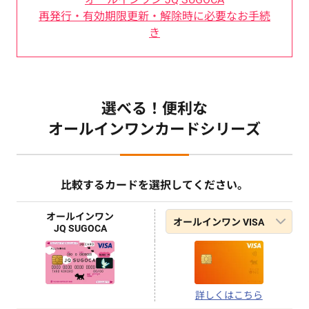
国内：なし
再発行・有効期限更新・解除時に必要なお手続
き
お買物安心保険（年間補償限度額）
海外：最高100万円
※
保険
国内：最高100万円（リボ・分割払い（３回
以上）利用分のみ
選べる！便利な
オールインワンカードシリーズ
旅行傷害保険（死亡・後遺障害の場合）
保険適用には一部条件付きのものがございます。詳細
は下記にてご確認ください。
海外：最高5,000万円
お買物安心保険について詳細はこちら
国内：最高5,000万円
比較するカードを選択してください。
お買物安心保険（年間補償限度額）
特典
オールインワン
海外：最高300万円
JQ SUGOCA
カード利用200円ごとに1ポイントのJRキューポ
国内：最高300万円
が貯まる
保険適用には一部条件付きのものがございます。詳細
アミュプラザ博多、アミュエスト、博多デイト
は下記にてご確認ください。
詳しくはこちら