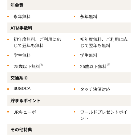
スでのご利用でいつでも5％OFF（書籍、飲食
お買物安心保険について詳細はこちら
年会費
店、食料品等一部店舗は3％OFF）
永年無料
永年無料
ご請求時に割引となります。
特典
ATM手数料
一部対象外店舗がございます。
空港ラウンジサービス
初年度無料、ご利用に応
初年度無料、ご利用に応
じて翌年も無料
じて翌年も無料
ドクターコール24（健康相談窓口）
学生無料
学生無料
ゴールドデスク（会員専用インフォメーショ
※
※
25歳以下無料
25歳以下無料
ン）
交通系IC
カード利用200円ごとに2ポイントのJRキューポ
が貯まる
SUGOCA
タッチ決済対応
アミュプラザ博多、アミュエスト、博多デイト
貯まるポイント
スでのご利用でいつでも5％OFF（書籍、飲食
JRキューポ
ワールドプレゼントポイ
店、食料品等一部店舗は3％OFF）
ント
ご請求時に割引となります。
その他特典
一部対象外店舗がございます。