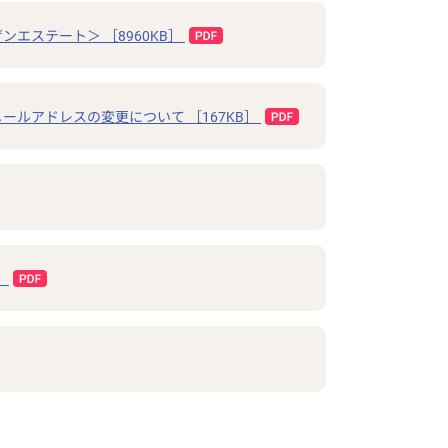
エステート＞ ［8960KB］
ルアドレスの変更について ［167KB］
］