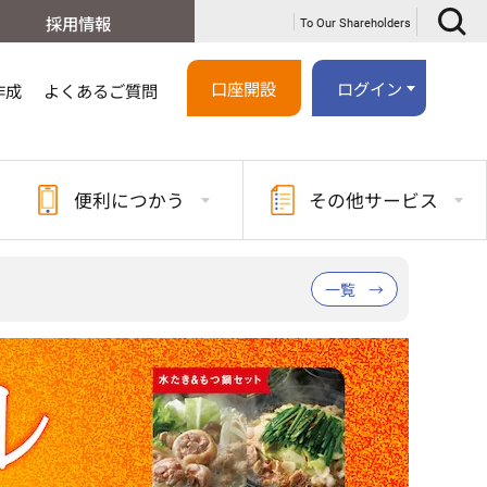
採用情報
To Our Shareholders
口座開設
ログイン
作成
よくあるご質問
便利に
つかう
その他
サービス
【重要】インターネッ
一覧