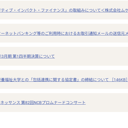
ジティブ・インパクト・ファイナンス」の取組みについて＜株式会社ムゲン
ターネットバンキング等のご利用時におけるお取引通知メールの送信元メー
7年3月期 第1四半期決算について
栄養福祉大学との「包括連携に関する協定書」の締結について ［146KB
ネッサンス 第82回NCBプロムナードコンサート