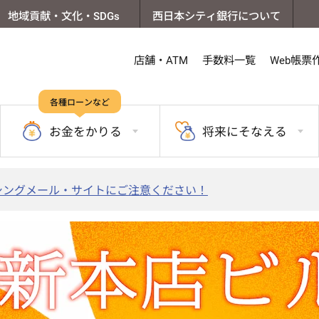
地域貢献・文化・SDGs
西日本シティ銀行について
店舗・ATM
手数料一覧
Web帳票
各種ローンなど
お金を
かりる
将来に
そなえる
シングメール・サイトにご注意ください！