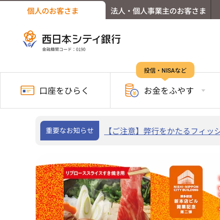
個人のお客さま
法人・個人事業主のお客さま
投信・NISAなど
口座を
ひらく
お金を
ふやす
重要なお知らせ
【ご注意】弊行をかたるフィッ