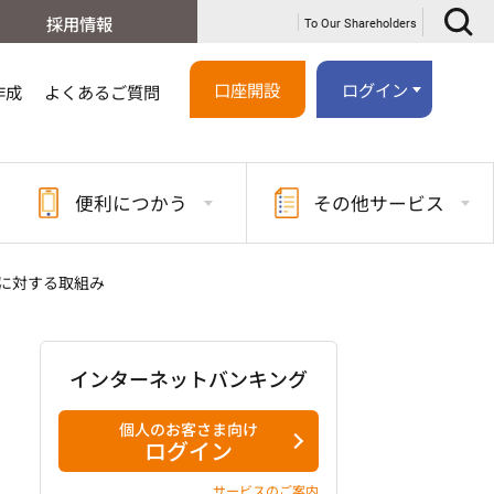
採用情報
To Our Shareholders
口座開設
ログイン
作成
よくあるご質問
便利に
つかう
その他
サービス
に対する取組み
インターネットバンキング
個人のお客さま向け
ログイン
サービスのご案内