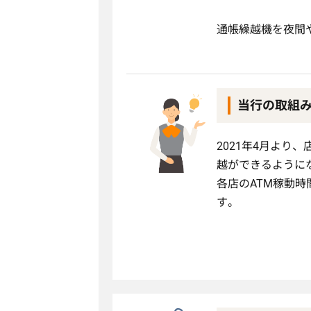
通帳繰越機を夜間
当行の取組
2021年4月より
越ができるように
各店のATM稼動
す。