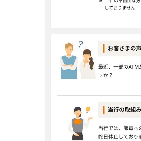
「目の不自由な方
しておりません
お客さまの
最近、一部のAT
すか？
当行の取組
当行では、節電へ
終日休止しており