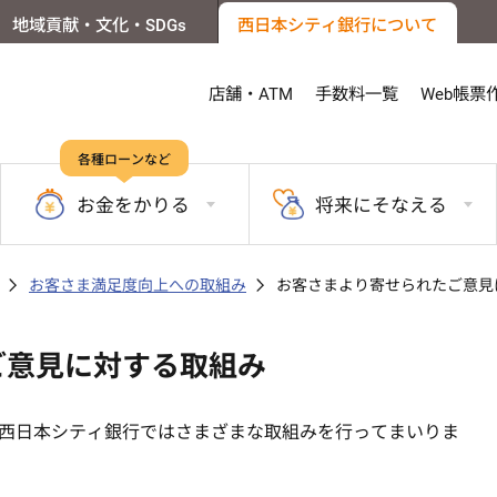
地域貢献・文化・SDGs
西日本シティ銀行について
店舗・ATM
手数料一覧
Web帳票
各種ローンなど
お金を
かりる
将来に
そなえる
お客さま満足度向上への取組み
お客さまより寄せられたご意見
ご意見に対する取組み
西日本シティ銀行ではさまざまな取組みを行ってまいりま