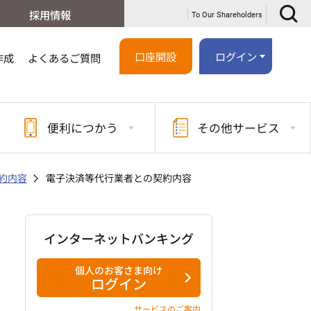
採用情報
To Our Shareholders
口座開設
ログイン
作成
よくあるご質問
便利に
つかう
その他
サービス
約内容
電子決済等代行業者との契約内容
インターネットバンキング
個人のお客さま向け
ログイン
サービスのご案内