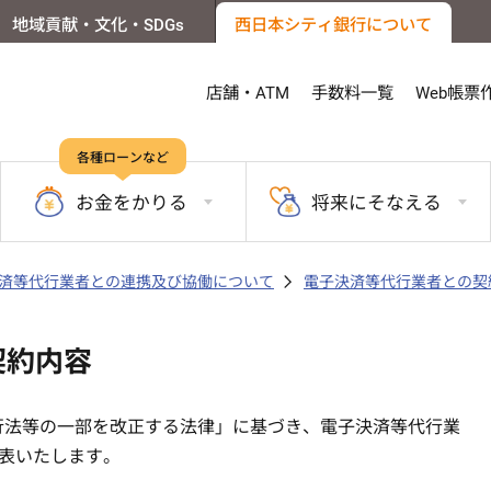
地域貢献・文化・SDGs
西日本シティ銀行について
店舗・ATM
手数料一覧
Web帳票
各種ローンなど
お金を
かりる
将来に
そなえる
済等代行業者との連携及び協働について
電子決済等代行業者との契
契約内容
銀行法等の一部を改正する法律」に基づき、電子決済等代行業
表いたします。