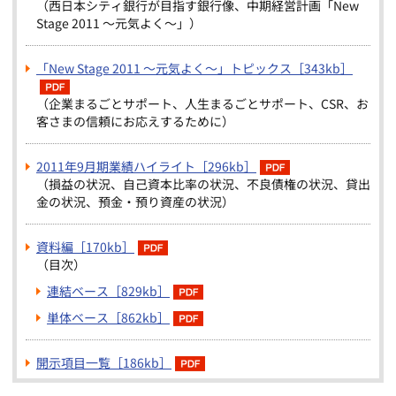
（西日本シティ銀行が目指す銀行像、中期経営計画「New
Stage 2011 ～元気よく～」）
「New Stage 2011 ～元気よく～」トピックス［343kb］
（企業まるごとサポート、人生まるごとサポート、CSR、お
客さまの信頼にお応えするために）
2011年9月期業績ハイライト［296kb］
（損益の状況、自己資本比率の状況、不良債権の状況、貸出
金の状況、預金・預り資産の状況）
資料編［170kb］
（目次）
連結ベース［829kb］
単体ベース［862kb］
開示項目一覧［186kb］