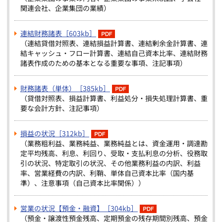
関連会社、企業集団の業績）
連結財務諸表［603kb］
（連結貸借対照表、連結損益計算書、連結剰余金計算書、連
結キャッシュ・フロー計算書、連結自己資本比率、連結財務
諸表作成のための基本となる重要な事項、注記事項）
財務諸表（単体）［385kb］
（貸借対照表、損益計算書、利益処分・損失処理計算書、重
要な会計方針、注記事項）
損益の状況［312kb］
（業務粗利益、業務純益、業務純益とは、資金運用・調達勘
定平均残高、利息、利回り、受取・支払利息の分析、役務取
引の状況、特定取引の状況、その他業務利益の内訳、利益
率、営業経費の内訳、利鞘、単体自己資本比率（国内基
準）、注意事項（自己資本比率関係））
営業の状況【預金・融資】［304kb］
（預金・譲渡性預金残高、定期預金の残存期間別残高、預金