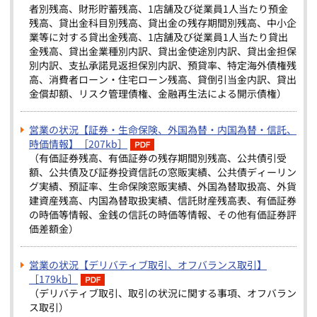
者別残高、財形貯蓄残高、1店舗及び従業員1人当たり預金
残高、貸出金科目別残高、貸出金の残存期間別残高、中小企
業等に対する貸出金残高、1店舗及び従業員1人当たり貸出
金残高、貸出金業種別内訳、貸出金使途別内訳、貸出金担保
別内訳、支払承諾見返担保別内訳、預貸率、特定海外債権残
高、消費者ローン・住宅ローン残高、貸倒引当金内訳、貸出
金償却額、リスク管理債権、金融再生法による開示債権）
営業の状況【証券・生命保険、外国為替・内国為替・信託、
時価情報】［207kb］
（有価証券残高、有価証券の残存期間別残高、公共債引受
額、公共債及び証券投資信託の窓販実績、公共債ディーリン
グ実績、預証率、生命保険窓販実績、外国為替取扱高、外貨
建資産残高、内国為替取扱実績、信託財産残高表、有価証券
の時価等情報、金銭の信託の時価等情報、その他有価証券評
価差額金）
営業の状況【デリバティブ取引、オフバランス取引】
［179kb］
（デリバティブ取引、取引の状況に関する事項、オフバラン
ス取引）