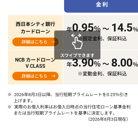
金利
西日本シティ銀行
0.95
14.5
％ ～
年
カードローン
※固定金利、保証料込
詳細はこちら
スワイプできます
3.90
8.00
NCB カードローン
％ ～
年
V CLASS
※変動金利、保証料込
詳細はこちら
2026年8月3日以降、当行短期プライムレートを0.25％引き
上げます。
実際のお借入利率はお借入日時点の当行住宅ローン基準金利
または当行短期プライムレートを基準に決定します。
（2026年8月3日現在）