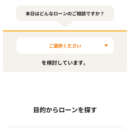
本日はどんなローンのご相談ですか？
ご選択ください
を検討しています。
家の購入・リフォーム
日々の生活費の補填
借り入れのおまとめ
子どもの教育費
趣味や旅行
車の購入
結婚資金
目的からローンを探す